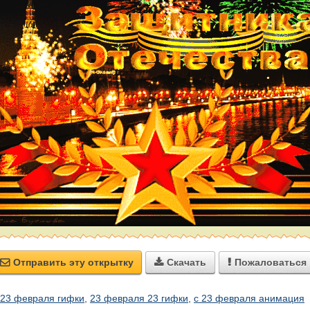
Отправить эту открытку
Скачать
Пожаловаться



 23 февраля гифки
,
23 февраля 23 гифки
,
с 23 февраля анимация