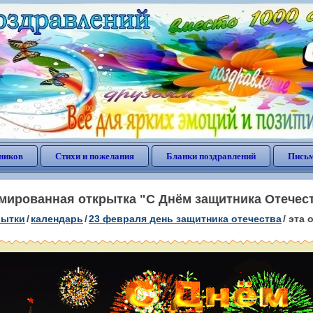
ников
Стихи и пожелания
Бланки поздравлений
Письм
мированная открытка "С Днём защитника Отечест
рытки
/
календарь
/
23 февраля день защитника отечества
/
эта 