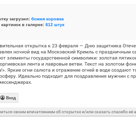
тку загрузил:
божия коровка
 картинок в галерее:
612 штук
вительная открытка к 23 февраля — Дню защитника Отече
авлен ночной вид на Московский Кремль с праздничным с
т элементы государственной символики: золотая пятикон
оргиевская лента и лавровые ветви. Текст на золотом фоне
!». Яркие огни салюта и отражение огней в воде создают 
осферу. Идеально подходит для поздравления мужчин с п
мессенджерах.

Вход
иться своим впечатлением об открытке и/или сказать спасибо её а