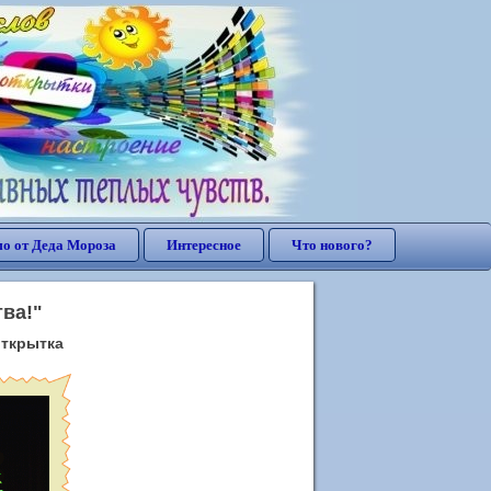
о от Деда Мороза
Интересное
Что нового?
ва!"
открытка