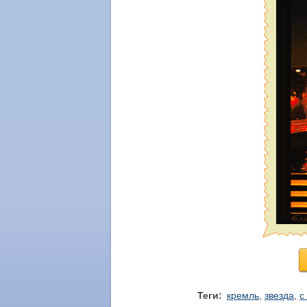
Теги:
кремль
,
звезда
,
с