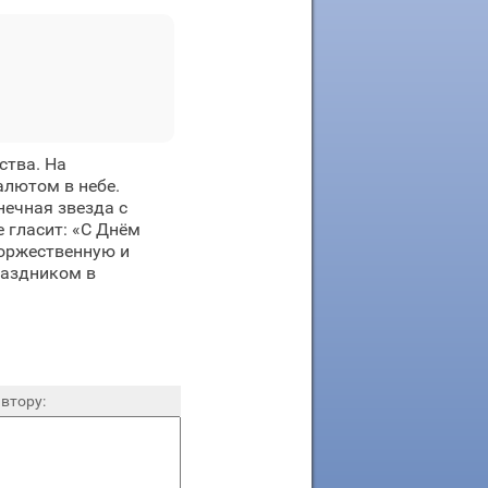
ства. На
алютом в небе.
ечная звезда с
 гласит: «С Днём
торжественную и
раздником в
втору: