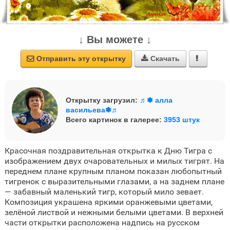
↓ Вы можете ↓
Отправить эту открытку
Скачать



Открытку загрузил:
♬❃ алла
васильева❃♬
Всего картинок в галерее:
3953 штук
Красочная поздравительная открытка к Дню Тигра с
изображением двух очаровательных и милых тигрят. На
переднем плане крупным планом показан любопытный
тигренок с выразительными глазами, а на заднем плане
— забавный маленький тигр, который мило зевает.
Композиция украшена яркими оранжевыми цветами,
зелёной листвой и нежными белыми цветами. В верхней
части открытки расположена надпись на русском