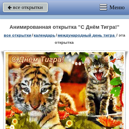
Меню
все открытки

Анимированная открытка "С Днём Тигра!"
все открытки
/
календарь
/
международный день тигра
/
эта
открытка