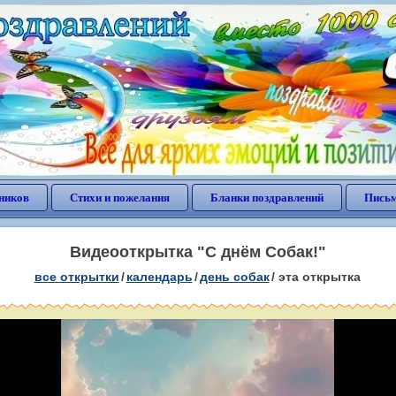
ников
Стихи и пожелания
Бланки поздравлений
Письм
Видеооткрытка "С днём Собак!"
все открытки
/
календарь
/
день собак
/
эта открытка