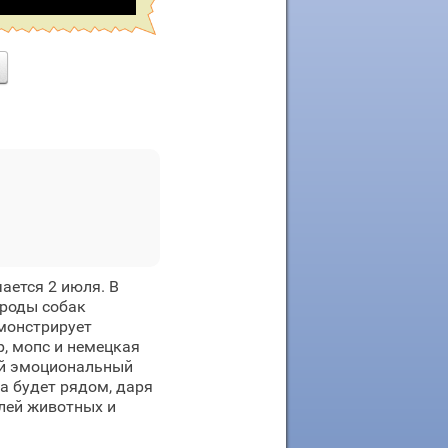
ается 2 июля. В
ороды собак
монстрирует
р, мопс и немецкая
кий эмоциональный
да будет рядом, даря
лей животных и