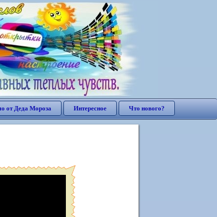
о от Деда Мороза
Интересное
Что нового?