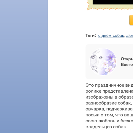
Теги:
с днём собак
,
ale
Откры
Всего
Это праздничное ви
ролике представлена
изображены в образ
разнообразие собак, 
овчарка, подчеркива
посыл о том, что ва
свою любовь и беско
владельцев собак.