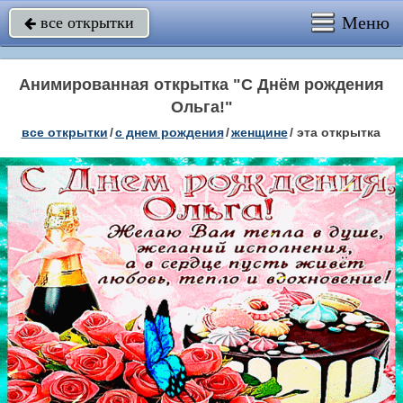
Меню
все открытки

Анимированная открытка "С Днём рождения
Ольга!"
все открытки
/
c днем рождения
/
женщине
/
эта открытка