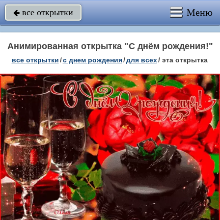
Меню
все открытки

Анимированная открытка "С днём рождения!"
все открытки
/
c днем рождения
/
для всех
/
эта открытка