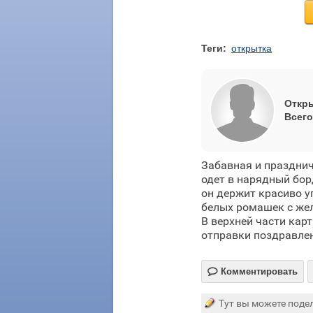
Теги:
открытка
Откры
Всего
Забавная и праздни
одет в нарядный бор
он держит красиво у
белых ромашек с же
В верхней части кар
отправки поздравлен

Комментировать
Тут вы можете подел