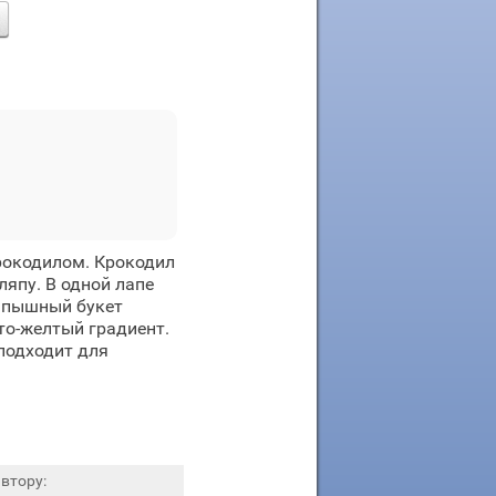
рокодилом. Крокодил
япу. В одной лапе
— пышный букет
то-желтый градиент.
подходит для
втору: