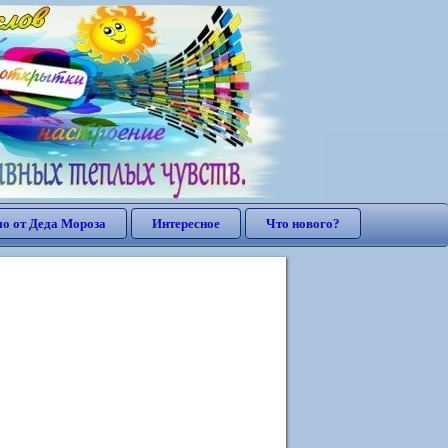
о от Деда Мороза
Интересное
Что нового?