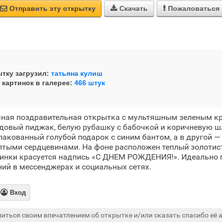
Отправить эту открытку
Скачать
Пожаловаться



тку загрузил:
татьяна кулиш
 картинок в галерее:
466 штук
чная поздравительная открытка с мультяшным зеленым к
довый пиджак, белую рубашку с бабочкой и коричневую шл
пакованный голубой подарок с синим бантом, а в другой 
лтыми сердцевинами. На фоне расположен теплый золотис
тинки красуется надпись «С ДНЕМ РОЖДЕНИЯ!». Идеально 
ий в мессенджерах и социальных сетях.

Вход
иться своим впечатлением об открытке и/или сказать спасибо её а