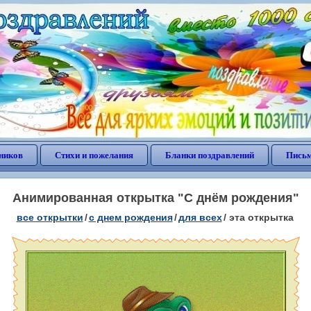
ников
Стихи и пожелания
Бланки поздравлений
Письм
Анимированная открытка "С днём рождения"
все открытки
/
c днем рождения
/
для всех
/
эта открытка