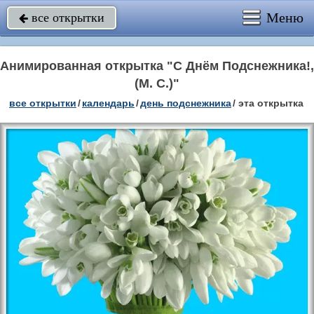
Меню
все открытки

Анимированная открытка "С Днём Подснежника!,
(М. С.)"
все открытки
/
календарь
/
день подснежника
/
эта открытка