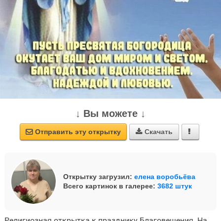
↓ Вы можете ↓
Отправить эту открытку
Скачать



Открытку загрузил:
елена воробьёва
Всего картинок в галерее:
3682 штук
Религиозная открытка к празднику Благовещения. На