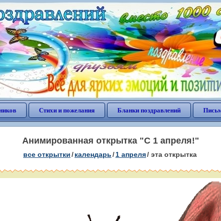
ников
Стихи и пожелания
Бланки поздравлений
Письм
Анимированная открытка "С 1 апреля!"
все открытки
/
календарь
/
1 апреля
/
эта открытка