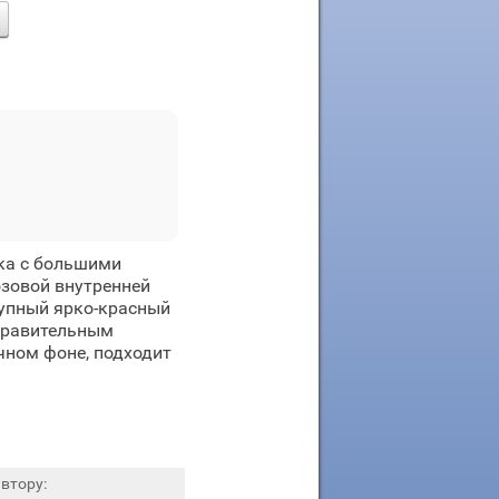
ка с большими
зовой внутренней
рупный ярко-красный
здравительным
чном фоне, подходит
втору: