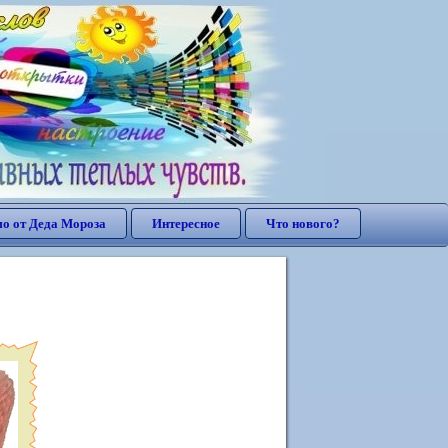
о от Деда Мороза
Интересное
Что нового?