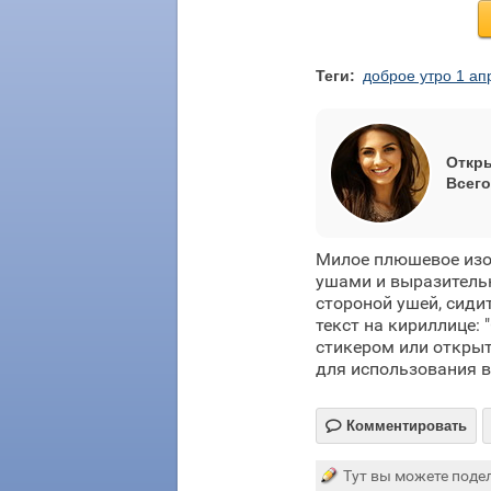
Теги:
доброе утро 1 ап
Откры
Всего
Милое плюшевое изо
ушами и выразитель
стороной ушей, сиди
текст на кириллице:
стикером или открыт
для использования в

Комментировать
Тут вы можете подел