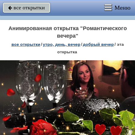
Меню
все открытки

Анимированная открытка "Романтического
вечера"
все открытки
/
утро, день, вечер
/
добрый вечер
/
эта
открытка