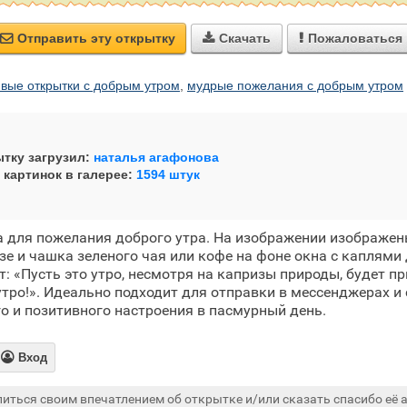
Отправить эту открытку
Скачать
Пожаловаться



ивые открытки с добрым утром
,
мудрые пожелания с добрым утром
тку загрузил:
наталья агафонова
 картинок в галерее:
1594 штук
а для пожелания доброго утра. На изображении изображе
зе и чашка зеленого чая или кофе на фоне окна с каплями 
т: «Пусть это утро, несмотря на капризы природы, будет 
тро!». Идеально подходит для отправки в мессенджерах и
о и позитивного настроения в пасмурный день.

Вход
иться своим впечатлением об открытке и/или сказать спасибо её а