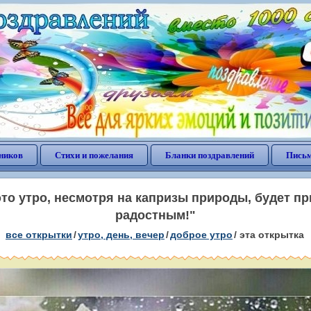
ников
Стихи и пожелания
Бланки поздравлений
Письм
это утро, несмотря на капризы природы, будет п
радостным!"
все открытки
/
утро, день, вечер
/
доброе утро
/
эта открытка