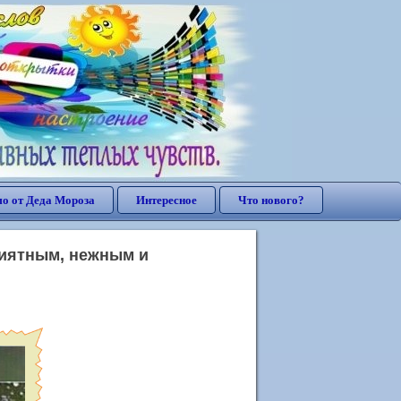
о от Деда Мороза
Интересное
Что нового?
риятным, нежным и