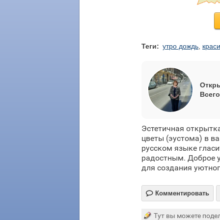
Теги:
утро дождь
,
крас
Откры
Всего
Эстетичная открытк
цветы (эустома) в ва
русском языке гласи
радостным. Доброе у
для создания уютног

Комментировать
Тут вы можете подел