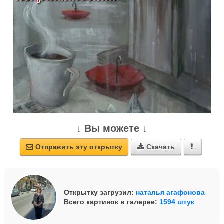
↓ Вы можете ↓
Отправить эту открытку
Скачать



Открытку загрузил:
наталья агафонова
Всего картинок в галерее:
1594 штук