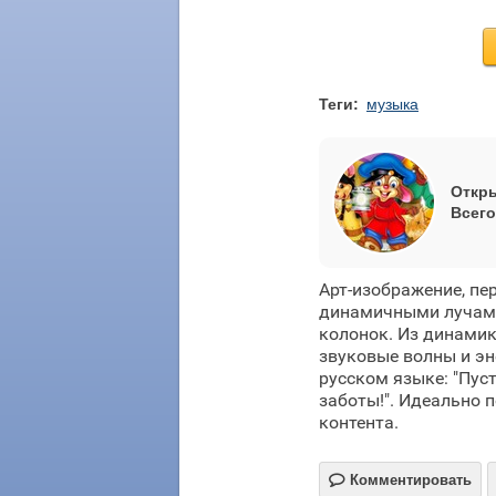
Теги:
музыка
Откры
Всего
Арт-изображение, пе
динамичными лучами
колонок. Из динами
звуковые волны и эн
русском языке: "Пус
заботы!". Идеально 
контента.

Комментировать