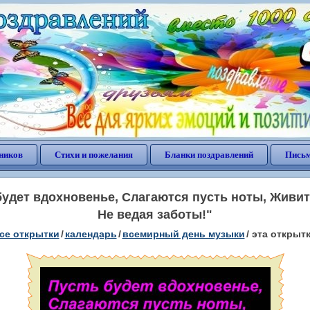
ников
Стихи и пожелания
Бланки поздравлений
Письм
будет вдохновенье, Слагаются пусть ноты, Живит
Не ведая заботы!"
се открытки
/
календарь
/
всемирный день музыки
/
эта открыт