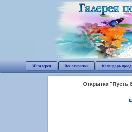
3D галерея
Все открытки
Календарь празд
Открытка "Пусть 
в