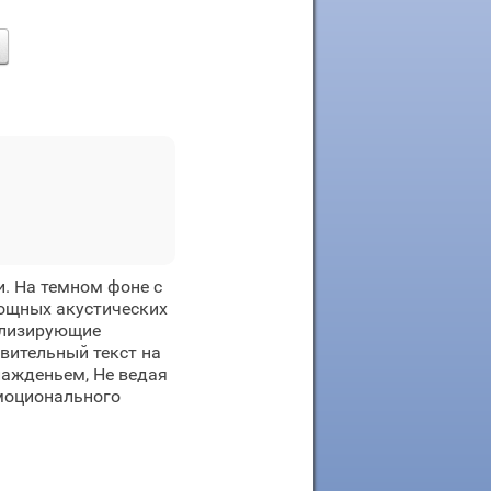
. На темном фоне с
ощных акустических
олизирующие
вительный текст на
лажденьем, Не ведая
эмоционального