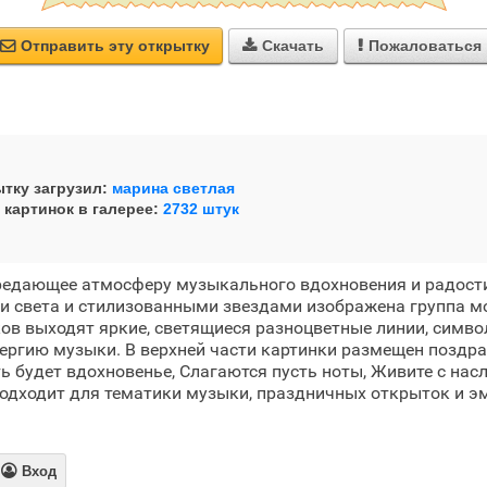
Отправить эту открытку
Скачать
Пожаловаться



тку загрузил:
марина светлая
 картинок в галерее:
2732 штук
редающее атмосферу музыкального вдохновения и радости
 света и стилизованными звездами изображена группа м
ков выходят яркие, светящиеся разноцветные линии, симв
ергию музыки. В верхней части картинки размещен поздра
ть будет вдохновенье, Слагаются пусть ноты, Живите с нас
подходит для тематики музыки, праздничных открыток и 

Вход