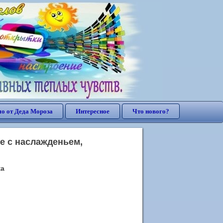
о от Деда Мороза
Интересное
Что нового?
е с наслажденьем,
ка