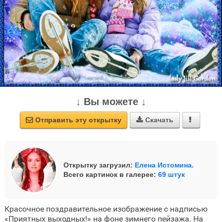
↓ Вы можете ↓
Отправить эту открытку
Скачать



Открытку загрузил:
Елена Истомина.
Всего картинок в галерее:
69 штук
Красочное поздравительное изображение с надписью
«Приятных выходных!» на фоне зимнего пейзажа. На