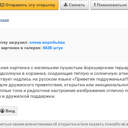
Отправить эту открытку
Скачать
Пожаловаться



енька
тку загрузил:
елена воробьёва
 картинок в галерее:
6638 штук
ьная картинка с маленьким пушистым йоркширским терье
дсолнухи в корзинке, создающие теплую и солнечную атм
твует надпись на русском языке «Приветик подруженька!!!
для дружеского приветствия, открытки или эмоционально
еплые тона и радостное настроение изображения отлично 
 и дружеской поддержки.

Вход
иться своим впечатлением об открытке и/или сказать спасибо её а