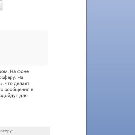
ром. На фоне
осферу. На
», что делает
го сообщения в
подойдут для
втору: