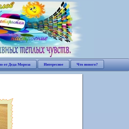
о от Деда Мороза
Интересное
Что нового?