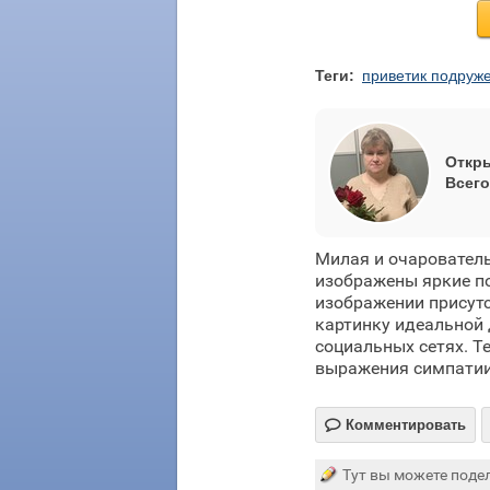
Теги:
приветик подруж
Откры
Всего
Милая и очаровател
изображены яркие по
изображении присутс
картинку идеальной 
социальных сетях. Т
выражения симпатии

Комментировать
Тут вы можете подел