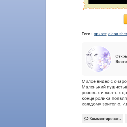
Теги:
привет
,
alena sh
Откры
Всего
Милое видео с очар
Маленький пушистый 
розовых и желтых цв
конце ролика появля
каждому зрителю. Ид

Комментировать