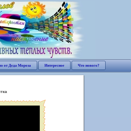
о от Деда Мороза
Интересное
Что нового?
ытка