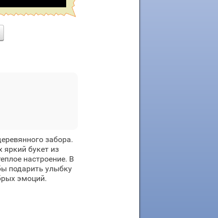
еревянного забора.
 яркий букет из
еплое настроение. В
обы подарить улыбку
брых эмоций.