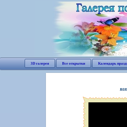
3D галерея
Все открытки
Календарь празд
все