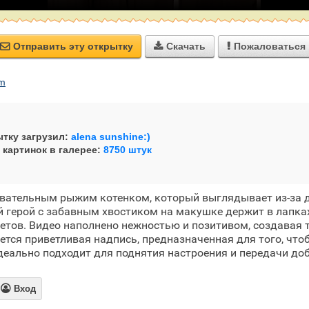
Отправить эту открытку
Скачать
Пожаловаться



em
тку загрузил:
alena sunshine:)
 картинок в галерее:
8750 штук
овательным рыжим котенком, который выглядывает из-за д
герой с забавным хвостиком на макушке держит в лапках
етов. Видео наполнено нежностью и позитивом, создавая т
ется приветливая надпись, предназначенная для того, чт
еально подходит для поднятия настроения и передачи до

Вход