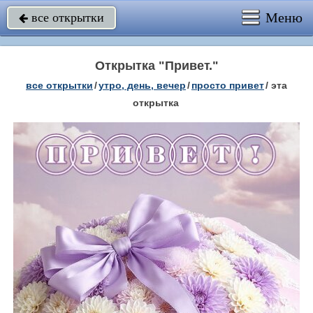
Меню
все открытки

Открытка "Привет."
все открытки
/
утро, день, вечер
/
просто привет
/
эта
открытка