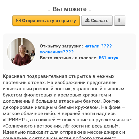
↓ Вы можете ↓
Отправить эту открытку
Скачать



Открытку загрузил:
натали ????
солнечная????
Всего картинок в галерее:
561 штук
Красивая поздравительная открытка в нежных
пастельных тонах. На изображении представлен
изысканный розовый зонтик, украшенный пышным
букетом фиолетовых и кремовых хризантем и
дополненный большим атласным бантом. Зонтик
декорирован изящным белым кружевом. На фоне —
мягкое облачное небо. В верхней части надпись
«ПРИВЕТ!», а в нижней — пожелание на русском языке:
«Солнечного настроения, лёгкости на весь день!».
Идеально подходит для отправки в мессенджерах и
социальных сетях в качестве доброго утреннего