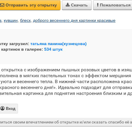
Отправить эту открытку
Скачать
Пожаловаться



а
,
кувшин
,
блеск
,
доброго весеннего дня картинки красивые
тку загрузил:
татьяна панина(кузнецова)
 картинок в галерее:
534 штук
я открытка с изображением пышных розовых цветов в изя
полнена в мягких пастельных тонах с эффектом мерцания 
уюта и весеннего тепла. В нижней части расположена крас
красного весеннего дня!». Идеально подходит для отправк
вительная картинка для поднятия настроения близким и д

Вход
иться своим впечатлением об открытке и/или сказать спасибо её а