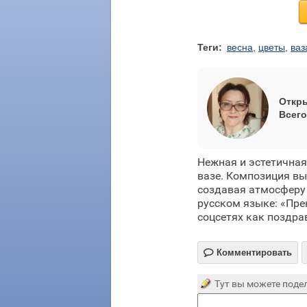
Теги:
весна
,
цветы
,
ваз
Откры
Всего
Нежная и эстетична
вазе. Композиция вы
создавая атмосферу 
русском языке: «Пре
соцсетях как поздра

Комментировать
Тут вы можете подел