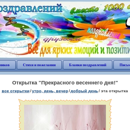
ников
Стихи и пожелания
Бланки поздравлений
Письм
Открытка "Прекрасного весеннего дня!"
все открытки
/
утро, день, вечер
/
добрый день
/
эта открытка