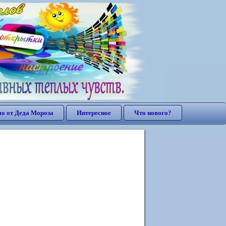
о от Деда Мороза
Интересное
Что нового?