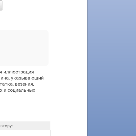
ая иллюстрация
чина, указывающий
татка, везения,
ах и социальных
втору: