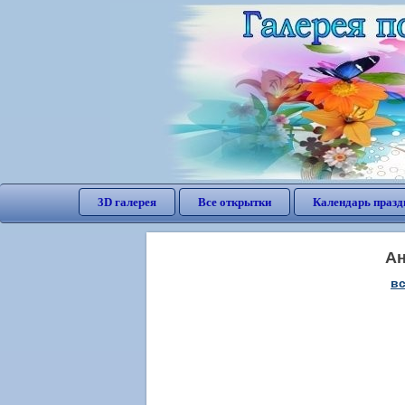
3D галерея
Все открытки
Календарь празд
Ан
вс