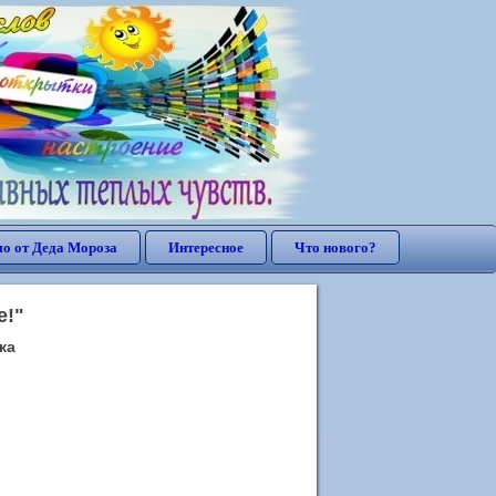
о от Деда Мороза
Интересное
Что нового?
е!"
ка