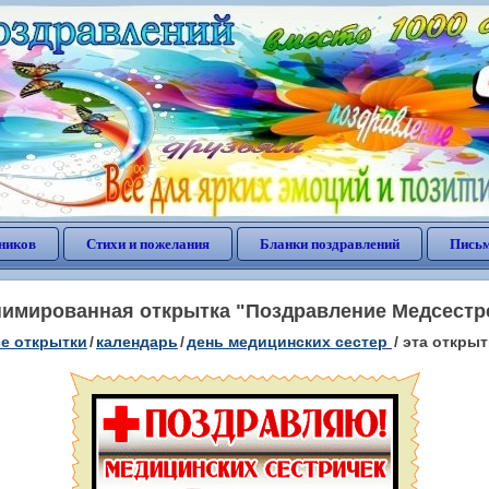
ников
Стихи и пожелания
Бланки поздравлений
Письм
имированная открытка "Поздравление Медсестр
е открытки
/
календарь
/
день медицинских сестер
/
эта открыт