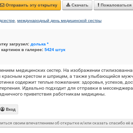
Отправить эту открытку
Скачать
Пожаловаться



дсестре
,
международный день медицинской сестры
тку загрузил:
долька *
 картинок в галерее:
5424 штук
лением медицинских сестер. На изображении стилизованн
с красным крестом и шприцем, а также улыбающийся муж
артинке содержит теплые пожелания: здоровья, успехов, дос
и терпения. Идеально подходит для отправки в мессенджер
аздничного приветствия работникам медицины.

Вход
иться своим впечатлением об открытке и/или сказать спасибо её а