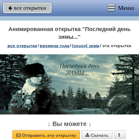
Меню
все открытки

Анимированная открытка "Последний день
зимы..."
все открытки
/
времена года
/
(сезон) зима
/
эта открытка
↓ Вы можете ↓
Отправить эту открытку
Скачать


