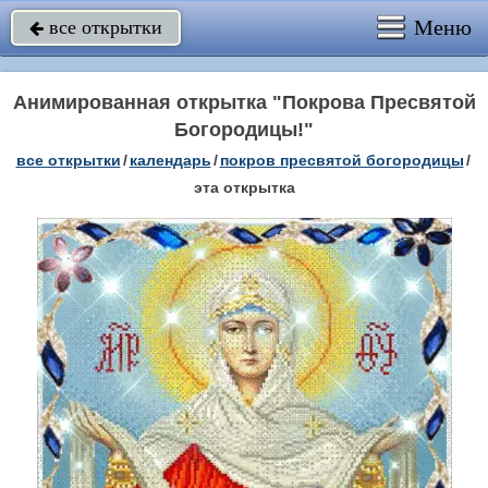
Меню
все открытки

Анимированная открытка "Покрова Пресвятой
Богородицы!"
все открытки
/
календарь
/
покров пресвятой богородицы
/
эта открытка