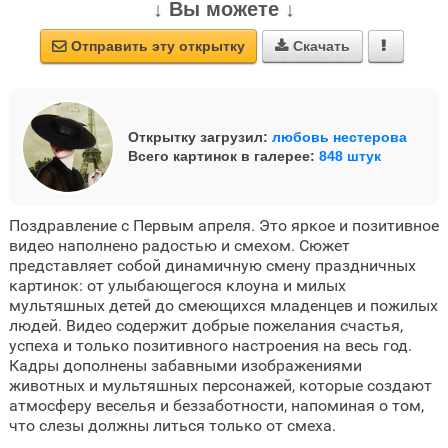
↓ Вы можете ↓
Отправить эту открытку
Скачать



Открытку загрузил:
любовь нестерова
Всего картинок в галерее:
848 штук
Поздравление с Первым апреля. Это яркое и позитивное
видео наполнено радостью и смехом. Сюжет
представляет собой динамичную смену праздничных
картинок: от улыбающегося клоуна и милых
мультяшных детей до смеющихся младенцев и пожилых
людей. Видео содержит добрые пожелания счастья,
успеха и только позитивного настроения на весь год.
Кадры дополнены забавными изображениями
животных и мультяшных персонажей, которые создают
атмосферу веселья и беззаботности, напоминая о том,
что слезы должны литься только от смеха.