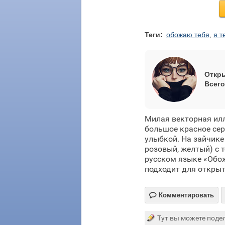
Теги:
обожаю тебя
,
я т
Откры
Всего
Милая векторная ил
большое красное се
улыбкой. На зайчике
розовый, желтый) с 
русском языке «Обо
подходит для открыт

Комментировать
Тут вы можете подел