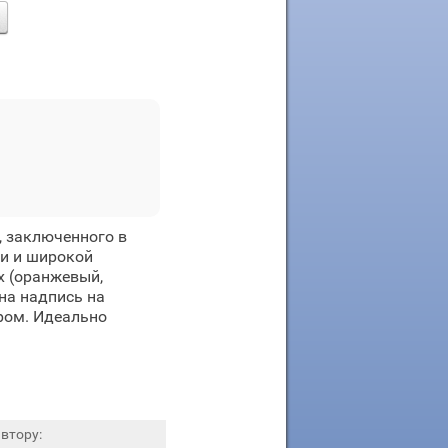
, заключенного в
ми и широкой
х (оранжевый,
на надпись на
ром. Идеально
втору: