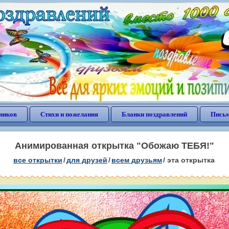
ников
Стихи и пожелания
Бланки поздравлений
Письм
Анимированная открытка "Обожаю ТЕБЯ!"
все открытки
/
для друзей
/
всем друзьям
/
эта открытка