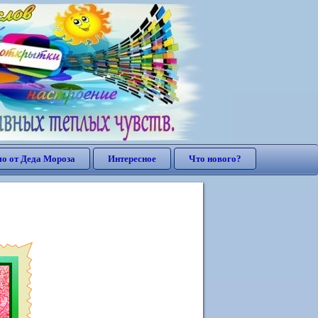
о от Деда Мороза
Интересное
Что нового?