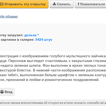
Отправить эту открытку
Скачать
Пожаловаться



ебя обожаю
тку загрузил:
долька *
 картинок в галерее:
5424 штук
люстрация с изображением голубого мультяшного зайчика
рдце. Персонаж выглядит счастливым, с закрытыми глаза
 надета зеленая шляпа. Фон выполнен в ярких теплых тона
текстурой блесток. В нижней части изображения расположе
жаю тебя!», выполненная белым шрифтом с зеленым конту
ок, признаний в любви и романтических поздравлений.

Вход
иться своим впечатлением об открытке и/или сказать спасибо её а