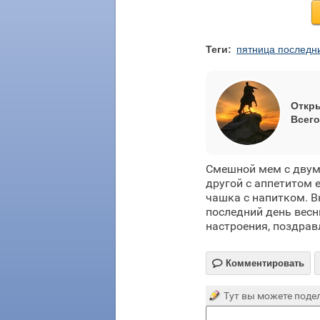
Теги:
пятница последн
Откры
Всего
Смешной мем с двумя
другой с аппетитом 
чашка с напитком. В
последний день весн
настроения, поздрав

Комментировать
Тут вы можете подел