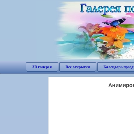
3D галерея
Все открытки
Календарь празд
Анимиров