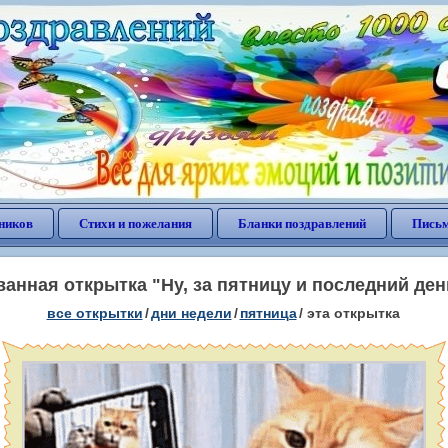
ников
Стихи и пожелания
Бланки поздравлений
Письм
анная открытка "Ну, за пятницу и последний ден
все открытки
/
дни недели
/
пятница
/
эта открытка