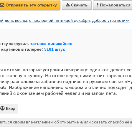
Отправить эту открытку
Скачать
Пожаловаться



ий день весны
,
с последней пятницей декабря
,
доброе утро котики
тку загрузил:
татьяна виникайнен
 картинок в галерее:
3161 штук
 котами, которые устроили вечеринку: один кот делает се
ест жареную курицу. На столе перед ними стоит тарелка с
низу расположена забавная надпись на русском языке: «Ну,
ы!». Изображение наполнено юмором и отлично подходит 
лений с окончанием рабочей недели и началом лета.

Вход
иться своим впечатлением об открытке и/или сказать спасибо её а