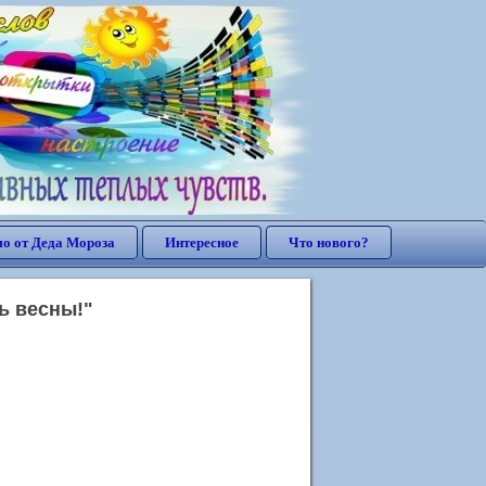
о от Деда Мороза
Интересное
Что нового?
ь весны!"