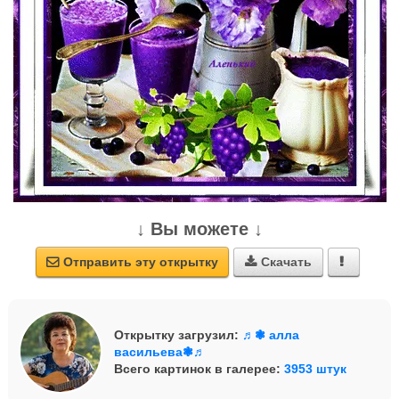
↓ Вы можете ↓
Отправить эту открытку
Скачать



Открытку загрузил:
♬❃ алла
васильева❃♬
Всего картинок в галерее:
3953 штук