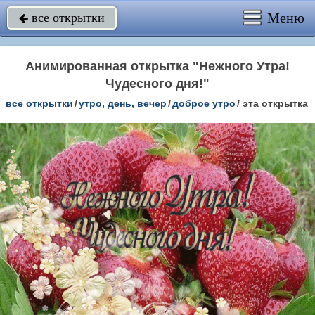
Меню
все открытки

Анимированная открытка "Нежного Утра!
Чудесного дня!"
все открытки
/
утро, день, вечер
/
доброе утро
/
эта открытка