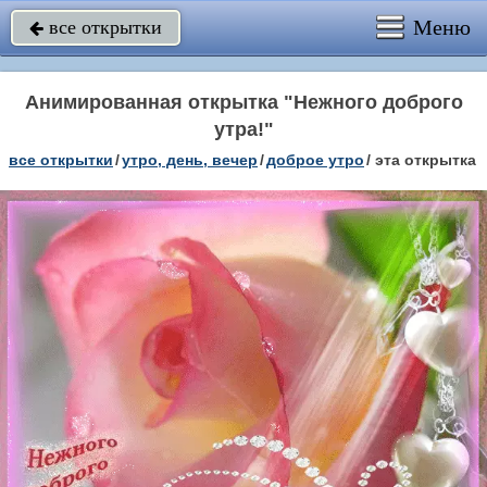
Меню
все открытки

Анимированная открытка "Нежного доброго
утра!"
все открытки
/
утро, день, вечер
/
доброе утро
/
эта открытка