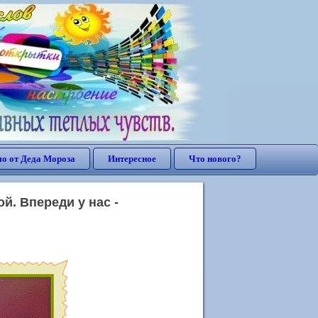
о от Деда Мороза
Интересное
Что нового?
. Впереди у нас -