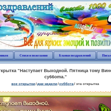
ников
Стихи и пожелания
Бланки поздравлений
Письм
крытка "Наступает Выходной. Пятница тому Виной
cy66oma."
все открытки
/
дни недели
/
суббота
/
эта открытка