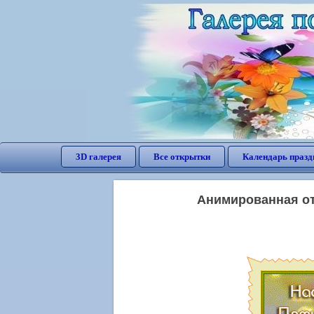
3D галерея
Все открытки
Календарь празд
Анимированная от