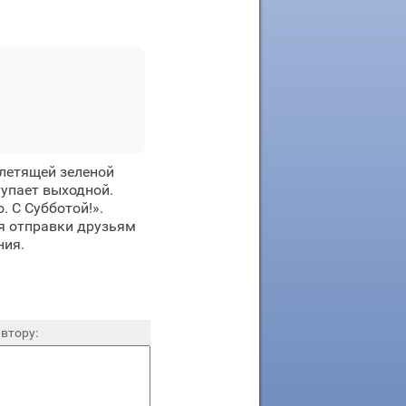
летящей зеленой
тупает выходной.
. С Субботой!».
я отправки друзьям
ния.
втору: