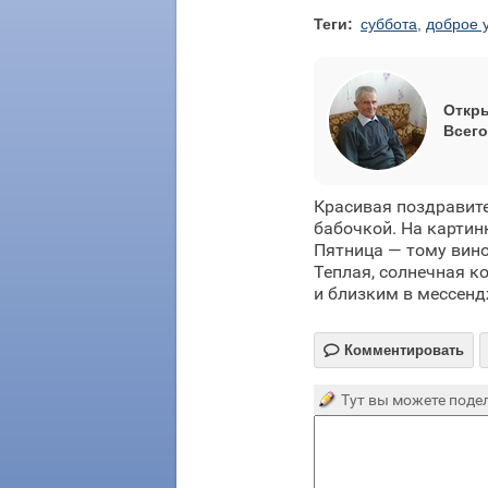
Теги:
суббота
,
доброе 
Откры
Всего
Красивая поздравит
бабочкой. На картин
Пятница — тому виной
Теплая, солнечная 
и близким в мессенд

Комментировать
Тут вы можете подел