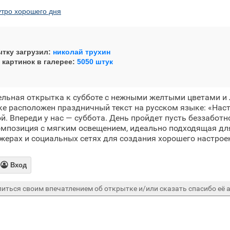
утро хорошего дня
тку загрузил:
николай трухин
 картинок в галерее:
5050 штук
ельная открытка к субботе с нежными желтыми цветами и 
ке расположен праздничный текст на русском языке: «Нас
. Впереди у нас — суббота. День пройдет пусть беззаботно
композиция с мягким освещением, идеально подходящая дл
жерах и социальных сетях для создания хорошего настрое

Вход
иться своим впечатлением об открытке и/или сказать спасибо её а