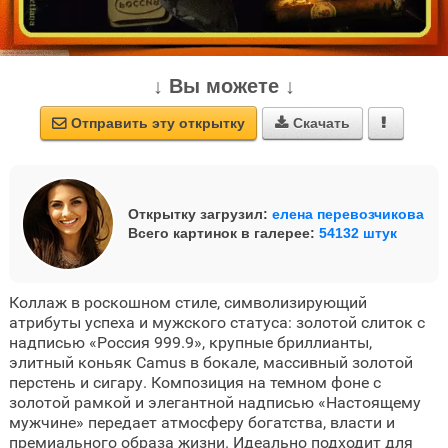
↓ Вы можете ↓
Отправить эту открытку
Скачать



Открытку загрузил:
елена перевозчикова
Всего картинок в галерее:
54132 штук
Коллаж в роскошном стиле, символизирующий
атрибуты успеха и мужского статуса: золотой слиток с
надписью «Россия 999.9», крупные бриллианты,
элитный коньяк Camus в бокале, массивный золотой
перстень и сигару. Композиция на темном фоне с
золотой рамкой и элегантной надписью «Настоящему
мужчине» передает атмосферу богатства, власти и
премиального образа жизни. Идеально подходит для