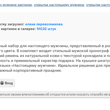
у мужчине картинки
,
открытка настоящему мужчине
,
открытки нас
тку загрузил:
елена перевозчикова
 картинок в галерее:
54132 штук
ный набор для настоящего мужчины, представленный в р
о цвета. В комплект входит стильный мужской хронограф
кий ремень из натуральной кожи с текстурой крокодила и п
сность и премиальный характер подарка. На крышке шкат
языке «Настоящему мужчине». Идеальное решение для пре
важный корпоративный праздник.

Вход
иться своим впечатлением об открытке и/или сказать спасибо её а