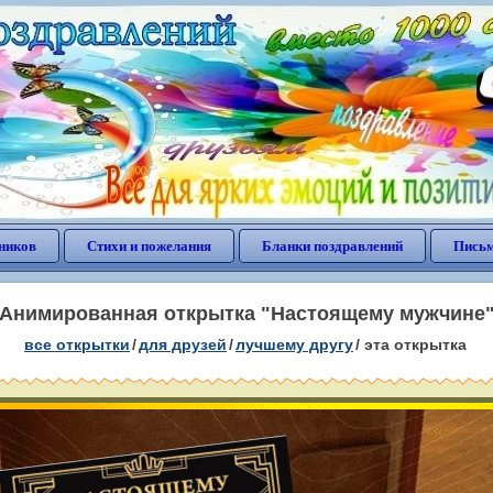
ников
Стихи и пожелания
Бланки поздравлений
Письм
Анимированная открытка "Настоящему мужчине
все открытки
/
для друзей
/
лучшему другу
/
эта открытка