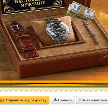
Отправить эту открытку
Скачать
Пожаловаться


