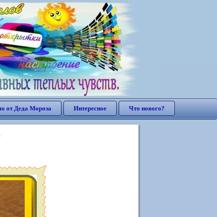
о от Деда Мороза
Интересное
Что нового?
"