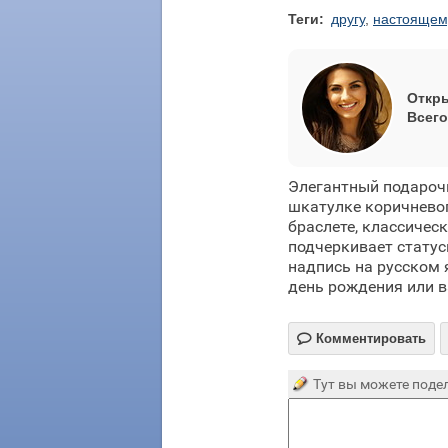
Теги:
другу
,
настоящем
Откры
Всего
Элегантный подароч
шкатулке коричневог
браслете, классичес
подчеркивает стату
надпись на русском 
день рождения или 

Комментировать
Тут вы можете подел