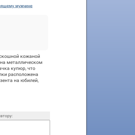
тоящему мужчине
оскошной кожаной
 на металлическом
ачка купюр, что
улки расположена
зента на юбилей,
втору: