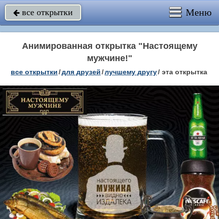
Меню
все открытки

Анимированная открытка "Настоящему
мужчине!"
все открытки
/
для друзей
/
лучшему другу
/
эта открытка