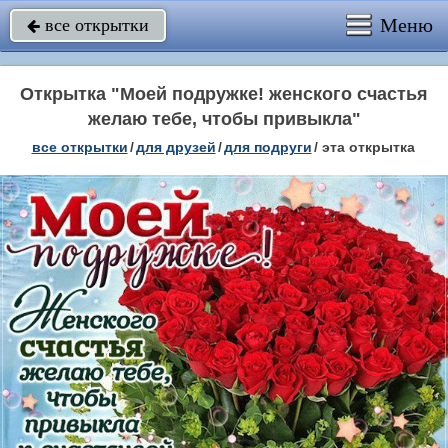
Меню
все открытки

Открытка "Моей подружке! женского счастья
желаю тебе, чтобы привыкла"
все открытки
/
для друзей
/
для подруги
/
эта открытка