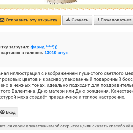
Отправить эту открытку
Скачать
Пожаловаться



тку загрузил:
фарид *****)))
 картинок в галерее:
13010 штук
ьная иллюстрация с изображением пушистого светлого ме
т розовых цветов и красиво упакованный подарочный бокс
но в нежных тонах, идеально подходит для поздравитель
того Валентина, Дню матери или Дню рождения. Качестве
кстурой меха создаёт праздничное и теплое настроение.

Вход
иться своим впечатлением об открытке и/или сказать спасибо её а