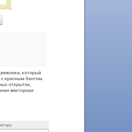
двежонка, который
 с красным бантом.
ных открыток,
нная векторная
втору: