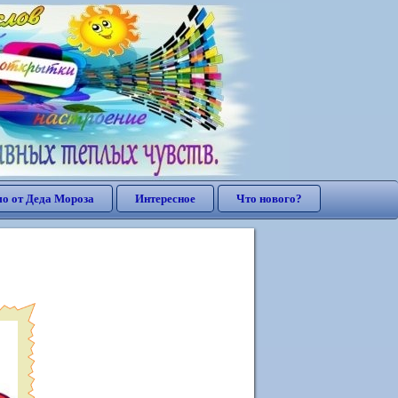
о от Деда Мороза
Интересное
Что нового?