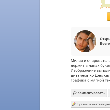
Откры
Всего
Милая и очаровател
держит в лапах буке
Изображение выполне
дизайнов ко Дню свя
графика с мягкой те

Комментировать
Тут вы можете подел