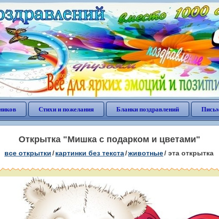
ников
Стихи и пожелания
Бланки поздравлений
Письм
Открытка "Мишка с подарком и цветами"
все открытки
/
картинки без текста
/
животные
/
эта открытка