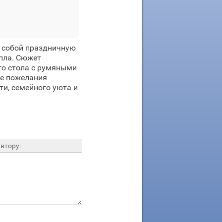
т собой праздничную
епла. Сюжет
го стола с румяными
ые пожелания
ти, семейного уюта и
втору: