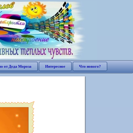
о от Деда Мороза
Интересное
Что нового?