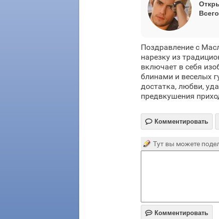
Откры
Всего
Поздравление с Мас
нарезку из традицио
включает в себя изо
блинами и веселых г
достатка, любви, уд
предвкушения прихо

Комментировать
Тут вы можете подел

Комментировать