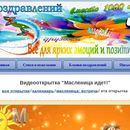
ников
Стихи и пожелания
Бланки поздравлений
Письм
Видеооткрытка "Масленица идет!"
все открытки
/
календарь
/
масленица: встреча
/
эта открытка