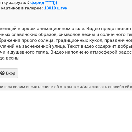
тку загрузил:
фарид *****)))
 картинок в галерее:
13010 штук
леницей в ярком анимационном стиле. Видео представляе
нных славянских образов, символов весны и солнечного т
бражения яркого солнца, традиционных кукол, празднично
уляний на заснеженной улице. Текст видео содержит добр
ачи и душевного тепла. Видео наполнено атмосферой радос
да весны.

Вход
иться своим впечатлением об открытке и/или сказать спасибо её а