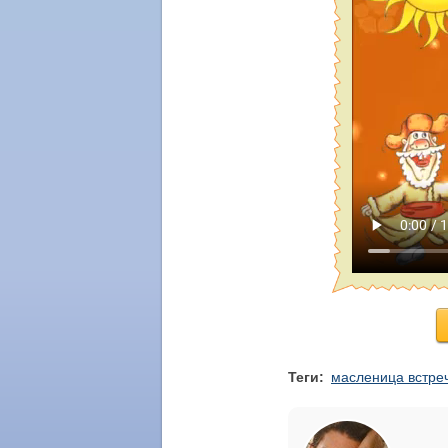
Теги:
масленица встре