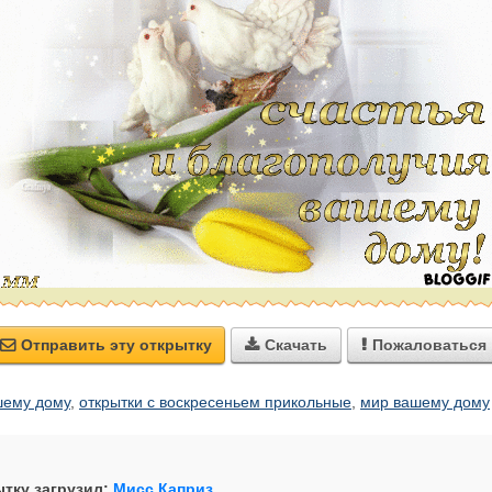
Отправить эту открытку
Скачать
Пожаловаться



шему дому
,
открытки с воскресеньем прикольные
,
мир вашему дому
тку загрузил:
Мисс Каприз