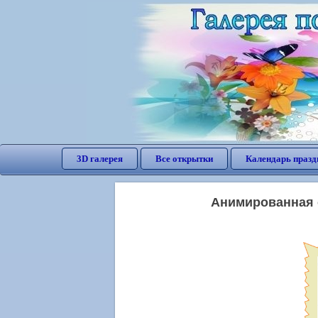
3D галерея
Все открытки
Календарь празд
Анимированная о