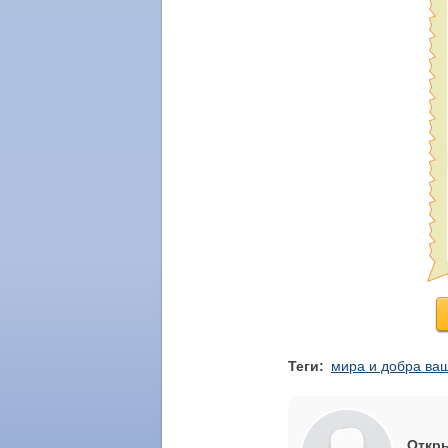
Теги:
мира и добра ва
Откры