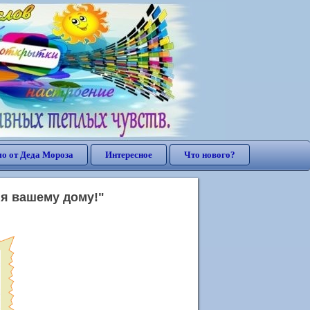
о от Деда Мороза
Интересное
Что нового?
ия вашему дому!"