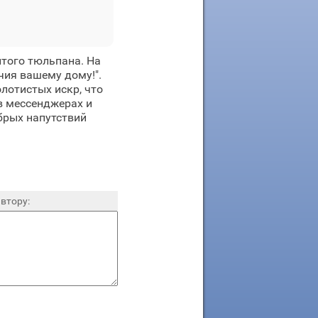
лтого тюльпана. На
чия вашему дому!".
лотистых искр, что
в мессенджерах и
брых напутствий
втору: