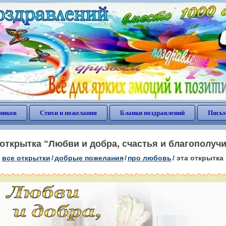
ников
Стихи и пожелания
Бланки поздравлений
Письм
ткрытка "Любви и добра, счастья и благополуч
все открытки
/
добрые пожелания
/
про любовь
/
эта открытка