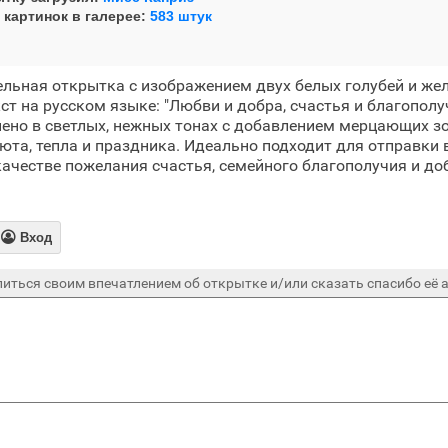
 картинок в галерее:
583 штук
льная открытка с изображением двух белых голубей и же
ст на русском языке: "Любви и добра, счастья и благополу
но в светлых, нежных тонах с добавлением мерцающих зо
юта, тепла и праздника. Идеально подходит для отправки 
качестве пожелания счастья, семейного благополучия и до

Вход
иться своим впечатлением об открытке и/или сказать спасибо её а