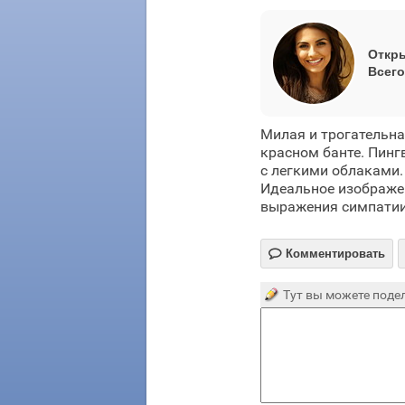
Откры
Всего
Милая и трогательна
красном банте. Пинг
с легкими облаками.
Идеальное изображен
выражения симпатии,

Комментировать
Тут вы можете подел