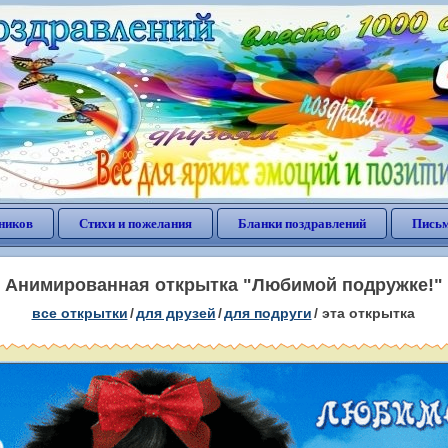
ников
Стихи и пожелания
Бланки поздравлений
Письм
Анимированная открытка "Любимой подружке!"
все открытки
/
для друзей
/
для подруги
/
эта открытка