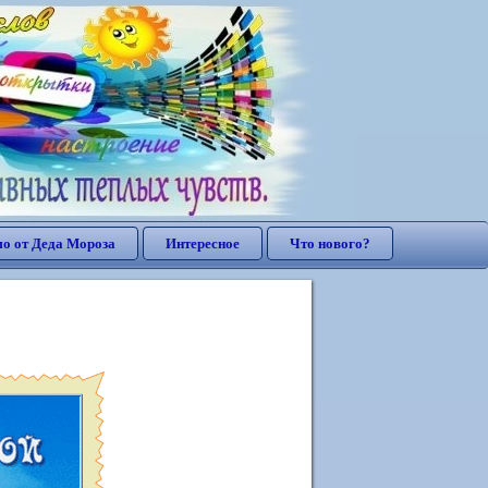
о от Деда Мороза
Интересное
Что нового?