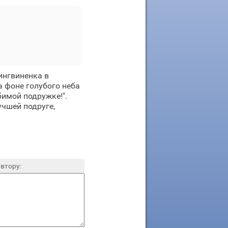
ингвиненка в
а фоне голубого неба
бимой подружке!".
чшей подруге,
втору: