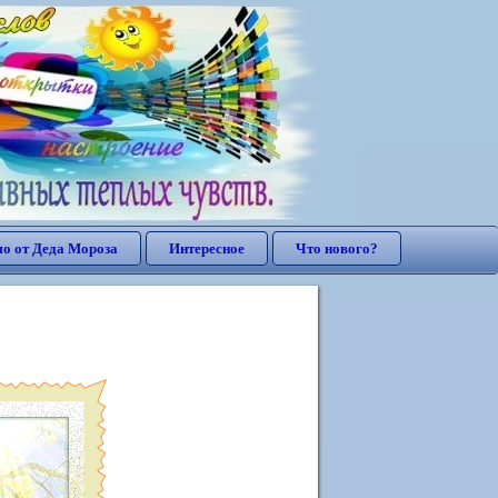
о от Деда Мороза
Интересное
Что нового?