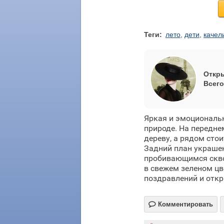
Теги:
лето
,
дети
,
качел
Откры
Всего
Яркая и эмоциональ
природе. На передне
дереву, а рядом сто
Задний план украше
пробивающимся скво
в свежем зеленом цв
поздравлений и откр

Комментировать