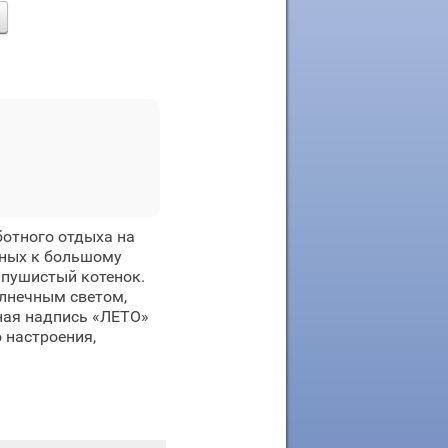
отного отдыха на
нных к большому
т пушистый котенок.
лнечным светом,
ная надпись «ЛЕТО»
 настроения,