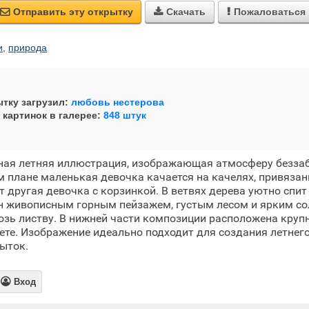
Отправить эту открытку
Скачать
Пожаловаться



и
,
природа
тку загрузил:
любовь нестерова
 картинок в галерее:
848 штук
ная летняя иллюстрация, изображающая атмосферу беззаб
м плане маленькая девочка качается на качелях, привяза
ит другая девочка с корзинкой. В ветвях дерева уютно спи
н живописным горным пейзажем, густым лесом и ярким со
зь листву. В нижней части композиции расположена круп
ете. Изображение идеально подходит для создания летнего
ыток.

Вход