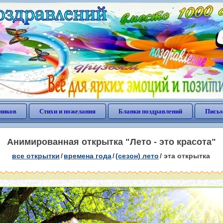
ников
Стихи и пожелания
Бланки поздравлений
Письм
Анимированная открытка "Лето - это красота"
все открытки
/
времена года
/
(сезон) лето
/
эта открытка