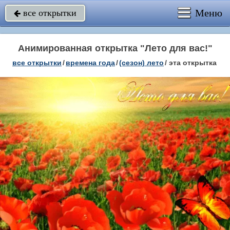
Меню
все открытки

Анимированная открытка "Лето для вас!"
все открытки
/
времена года
/
(сезон) лето
/
эта открытка