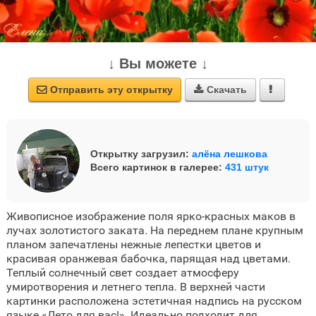
↓ Вы можете ↓
Отправить эту открытку
Скачать



Открытку загрузил:
алёна лешкова
Всего картинок в галерее:
431 штук
Живописное изображение поля ярко-красных маков в
лучах золотистого заката. На переднем плане крупным
планом запечатлены нежные лепестки цветов и
красивая оранжевая бабочка, парящая над цветами.
Теплый солнечный свет создает атмосферу
умиротворения и летнего тепла. В верхней части
картинки расположена эстетичная надпись на русском
языке «Лето для вас!». Идеально подходит для