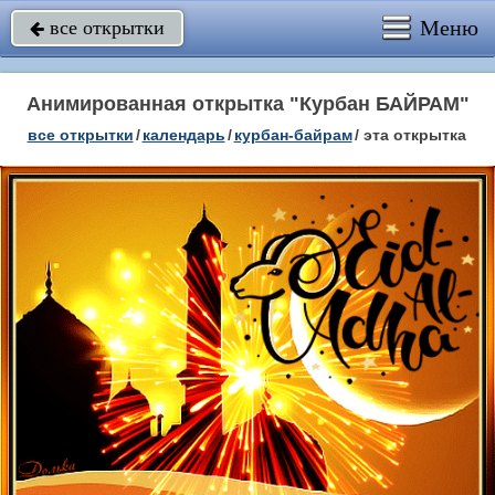
Меню
все открытки

Анимированная открытка "Курбан БАЙРАМ"
все открытки
/
календарь
/
курбан-байрам
/
эта открытка