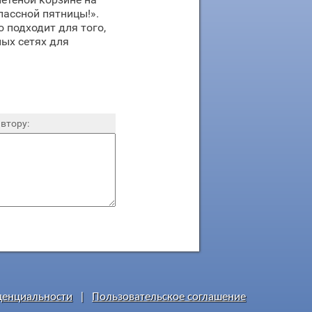
ассной пятницы!».
 подходит для того,
ых сетях для
втору:
денциальности
|
Пользовательское соглашение