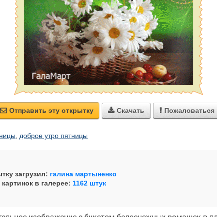
Отправить эту открытку
Скачать
Пожаловаться



тницы
,
доброе утро пятницы
тку загрузил:
галина мартыненко
 картинок в галерее:
1162 штук
ельное изображение с букетом белоснежных ромашек в пл