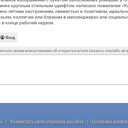
ртинке крупным стильным шрифтом написано пожелание «Кл
но летним настроением, свежестью и позитивом, идеально
зьям, коллегам или близким в мессенджерах или социальн
 в конце рабочей недели.

Вход
иться своим впечатлением об открытке и/или сказать спасибо её а
зь
|
Разместить свою открытку на сайте
|
Политика конфи