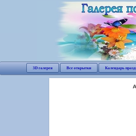
3D галерея
Все открытки
Календарь празд
А