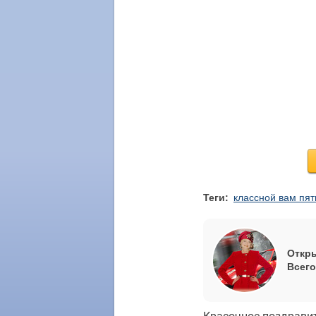
Теги:
классной вам пя
Откры
Всего
Красочное поздравит