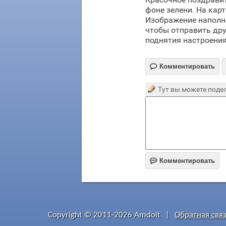
фоне зелени. На ка
Изображение наполне
чтобы отправить дру
поднятия настроения

Комментировать
Тут вы можете подел

Комментировать
Copyright © 2011-2026 Amdoit
|
Обратная свя