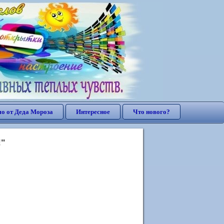
о от Деда Мороза
Интересное
Что нового?
!"