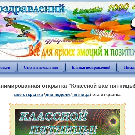
ников
Стихи и пожелания
Бланки поздравлений
Письм
нимированная открытка "Классной вам пятницы
все открытки
/
дни недели
/
пятница
/
эта открытка