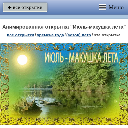
Меню
все открытки

Анимированная открытка "Июль-макушка лета"
все открытки
/
времена года
/
(сезон) лето
/
эта открытка