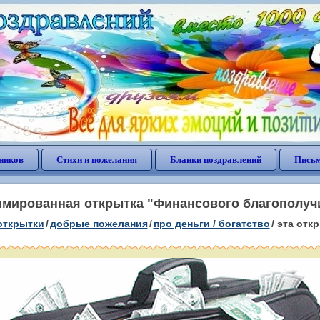
ников
Стихи и пожелания
Бланки поздравлений
Письм
мированная открытка "Финансового благополуч
открытки
/
добрые пожелания
/
про деньги / богатство
/
эта отк