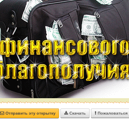
Отправить эту открытку
Скачать
Пожаловаться


