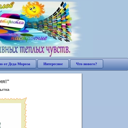
о от Деда Мороза
Интересное
Что нового?
ия!"
рытка