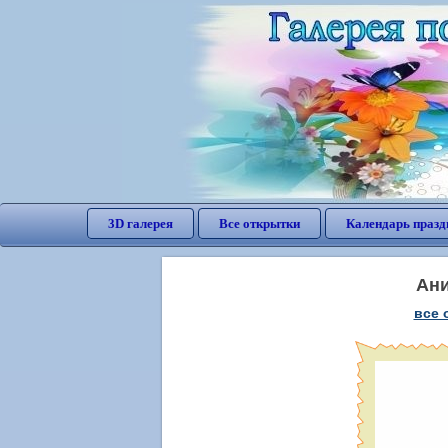
3D галерея
Все открытки
Календарь празд
Ани
все 