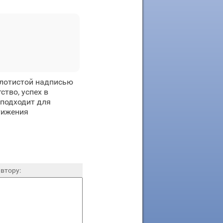
олотистой надписью
тво, успех в
 подходит для
тижения
втору: