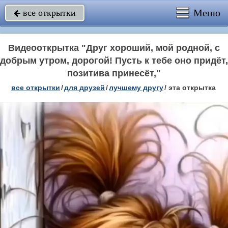
Меню
все открытки

Видеооткрытка "Друг хороший, мой родной, с
добрым утром, дорогой! Пусть к тебе оно придёт,
позитива принесёт,"
все открытки
/
для друзей
/
лучшему другу
/
эта открытка