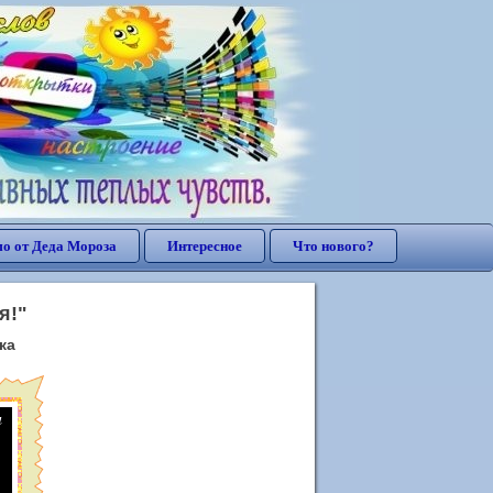
о от Деда Мороза
Интересное
Что нового?
я!"
ка