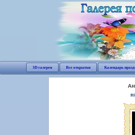
3D галерея
Все открытки
Календарь празд
Ан
в