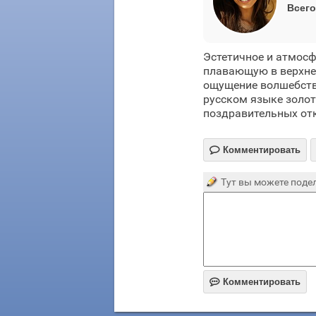
Всего
Эстетичное и атмос
плавающую в верхней
ощущение волшебства
русском языке золот
поздравительных отк

Комментировать
Тут вы можете подел

Комментировать