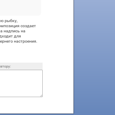
ую рыбку,
Композиция создает
а надпись на
дходит для
ернего настроения.
втору: