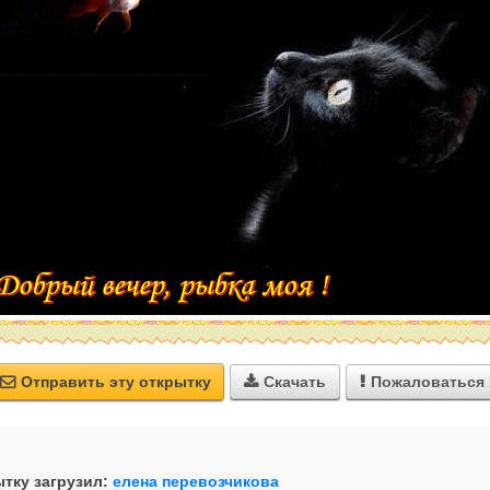
Отправить эту открытку
Скачать
Пожаловаться



тку загрузил:
елена перевозчикова