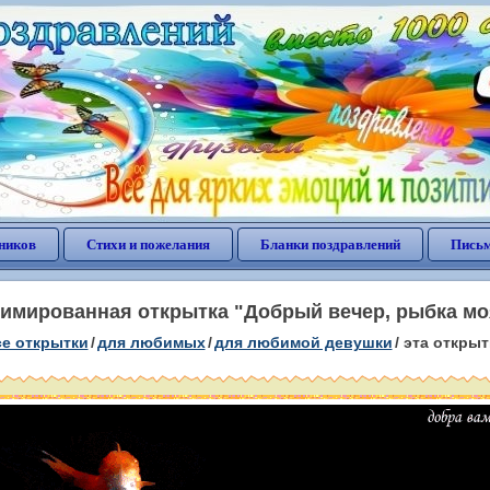
ников
Стихи и пожелания
Бланки поздравлений
Письм
имированная открытка "Добрый вечер, рыбка мо
се открытки
/
для любимых
/
для любимой девушки
/
эта открыт