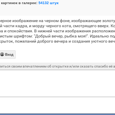
 картинок в галерее:
54132 штук
ферное изображение на черном фоне, изображающее золот
 части кадра, и морду черного кота, смотрящего вверх. 
 и спокойствия. В нижней части изображения расположен
истым шрифтом: "Добрый вечер, рыбка моя!". Идеально по
рыток, пожеланий доброго вечера и создания уютного веч

Вход
иться своим впечатлением об открытке и/или сказать спасибо её а