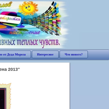
о от Деда Мороза
Интересное
Что нового?
ена 2013"