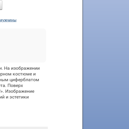
 мужчины
и. На изображении
ерном костюме и
пным циферблатом
та. Поверх
!». Изображение
ий и эстетики