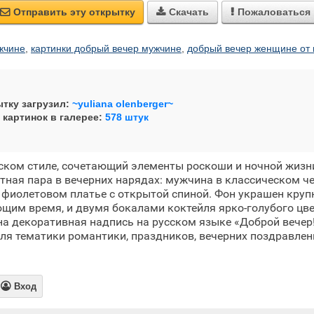
Отправить эту открытку
Скачать
Пожаловаться



жчине
,
картинки добрый вечер мужчине
,
добрый вечер женщине от
тку загрузил:
~yuliana olenberger~
 картинок в галерее:
578 штук
ском стиле, сочетающий элементы роскоши и ночной жизн
тная пара в вечерних нарядах: мужчина в классическом ч
 фиолетовом платье с открытой спиной. Фон украшен кру
щим время, и двумя бокалами коктейля ярко-голубого цве
а декоративная надпись на русском языке «Доброй вечер
ля тематики романтики, праздников, вечерних поздравлен

Вход