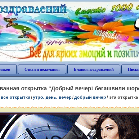
ников
Стихи и пожелания
Бланки поздравлений
Письм
анная открытка "Добрый вечер! бегашвили шор
все открытки
/
утро, день, вечер
/
добрый вечер
/
эта открытка