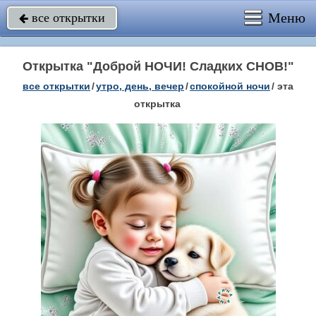
Меню
все открытки

Открытка "Доброй НОЧИ! Сладких СНОВ!"
все открытки
/
утро, день, вечер
/
спокойной ночи
/
эта
открытка