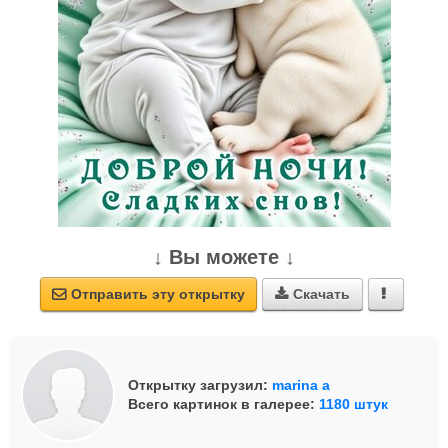
↓ Вы можете ↓
Отправить эту открытку
Скачать



Открытку загрузил:
marina a
Всего картинок в галерее:
1180 штук