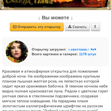
↓ Вы можете ↓
Отправить эту открытку
Скачать



Открытку загрузил:
☼светлана♫ ♥к♥
Всего картинок в галерее:
1178 штук
Красивая и атмосферная открытка для пожелания
доброй ночи. На изображении изображена крупным
планом пышная желтая роза, на лепестках которой
сидит яркая оранжевая бабочка. В темном ночном небе
видна полная красноватая луна. Рядом с цветком горит
уютная свеча в стеклянном подсвечнике, создавая
мягкое теплое освещение. На переднем плане
золотистым каллиграфическим шрифтом на русском
языке написан текст: "Доброй ночи! Сладких снов!".