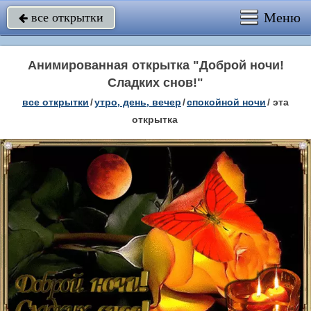
Меню
все открытки

Анимированная открытка "Доброй ночи!
Сладких снов!"
все открытки
/
утро, день, вечер
/
спокойной ночи
/
эта
открытка