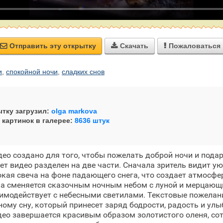
Отправить эту открытку
Скачать
Пожаловаться



и
,
спокойной ночи
,
сладких снов
тку загрузил:
olga markova
 картинок в галерее:
8636 штук
ео создано для того, чтобы пожелать доброй ночи и пода
т видео разделен на две части. Сначала зритель видит у
нокая свеча на фоне падающего снега, что создает атмосфе
ка сменяется сказочным ночным небом с луной и мерцающ
имодействует с небесными светилами. Текстовые пожелан
ому сну, который принесет заряд бодрости, радость и улы
ео завершается красивым образом золотистого оленя, сот