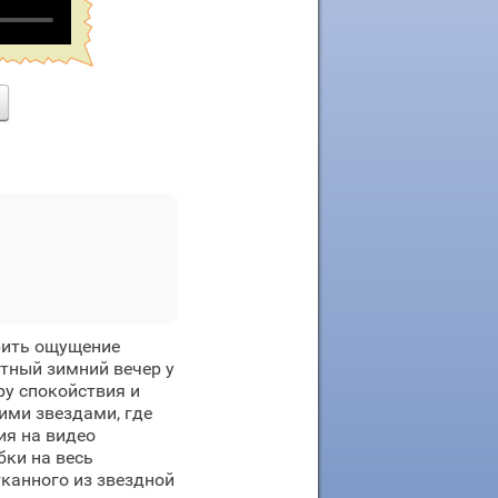
рить ощущение
ютный зимний вечер у
ру спокойствия и
ими звездами, где
ия на видео
бки на весь
канного из звездной