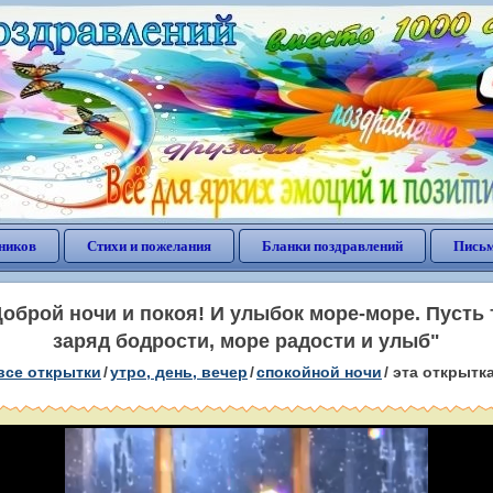
ников
Стихи и пожелания
Бланки поздравлений
Письм
оброй ночи и покоя! И улыбок море-море. Пусть 
заряд бодрости, море радости и улыб"
все открытки
/
утро, день, вечер
/
спокойной ночи
/
эта открытк