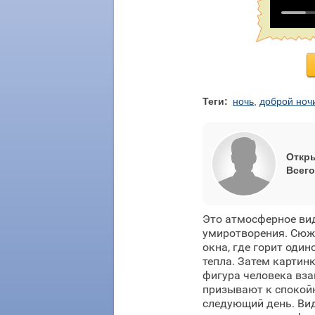
Теги:
ночь
,
доброй ноч
Откры
Всего
Это атмосферное вид
умиротворения. Сюже
окна, где горит оди
тепла. Затем картин
фигура человека вза
призывают к спокойн
следующий день. Вид