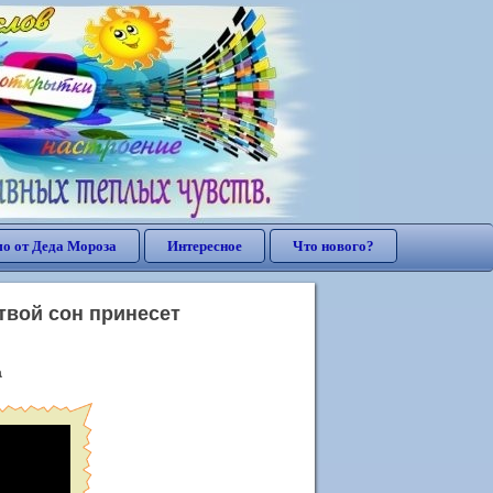
о от Деда Мороза
Интересное
Что нового?
твой сон принесет
а