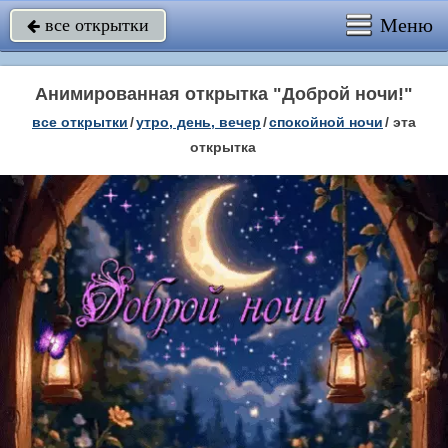
Меню
все открытки

Анимированная открытка "Доброй ночи!"
все открытки
/
утро, день, вечер
/
спокойной ночи
/
эта
открытка