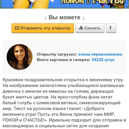
↓ Вы можете ↓
Отправить эту открытку
Скачать



Открытку загрузил:
елена перевозчикова
Всего картинок в галерее:
54132 штук
Красивая поздравительная открытка к весеннему утру.
На изображении запечатлена улыбающаяся маленькая
девочка с венком из мимозы на голове, держащая
букет желтых цветов. На ярко-голубом фоне летит
белый голубь с оливковой ветвью, символизирующий
мир. Текст на русском языке гласит: «Доброго
весеннего утра! Пусть эта Весна принесет нам МИР,
ПОКОЙ и СЧАСТЬЕ!». Идеально подходит для отправки в
мессенджерах и социальных сетях для создания